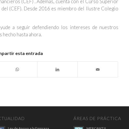
nancieros (CEF) . Además, cuenta con el Curso Superior
, del (CEF). Desde 2016 es miembro del Ilustre Colegio
yude a seguir defendiendo los intereses de nuestros
os hecho hasta ahora.
partir esta entrada
CTUALIDAD
ÁREAS DE PRÁCTICA
Ley de Apoyo a la Empresa
MERCANTIL