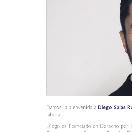
Damos la bienvenida a
Diego Salas R
laboral.
Diego es licenciado en Derecho por l