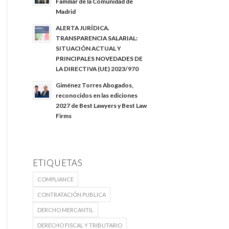
Familiar de la Comunidad de
Madrid
ALERTA JURÍDICA.
TRANSPARENCIA SALARIAL:
SITUACIÓN ACTUAL Y
PRINCIPALES NOVEDADES DE
LA DIRECTIVA (UE) 2023/970
Giménez Torres Abogados,
reconocidos en las ediciones
2027 de Best Lawyers y Best Law
Firms
ETIQUETAS
COMPLIANCE
CONTRATACIÓN PUBLICA
DERCHO MERCANTIL
DERECHO FISCAL Y TRIBUTARIO