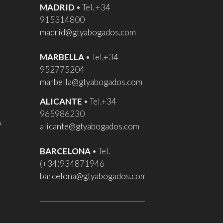
MADRID
• Tel. +34
915314800
madrid@gtyabogados.com
MARBELLA
• Tel.+34
952775204
marbella@gtyabogados.com
ALICANTE
• Tel.+34
965986230
A
alicante@gtyabogados.com
BARCELONA
• Tel.
(+34)934871946
barcelona@gtyabogados.com