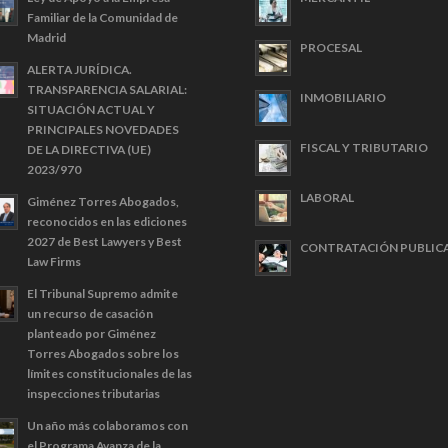
Familiar de la Comunidad de
Madrid
PROCESAL
ALERTA JURÍDICA.
TRANSPARENCIA SALARIAL:
INMOBILIARIO
SITUACIÓN ACTUAL Y
PRINCIPALES NOVEDADES
FISCAL Y TRIBUTARIO
DE LA DIRECTIVA (UE)
2023/970
LABORAL
Giménez Torres Abogados,
reconocidos en las ediciones
2027 de Best Lawyers y Best
CONTRATACIÓN PUBLIC
Law Firms
El Tribunal Supremo admite
un recurso de casación
planteado por Giménez
Torres Abogados sobre los
límites constitucionales de las
inspecciones tributarias
Un año más colaboramos con
el Programa Avanza de la