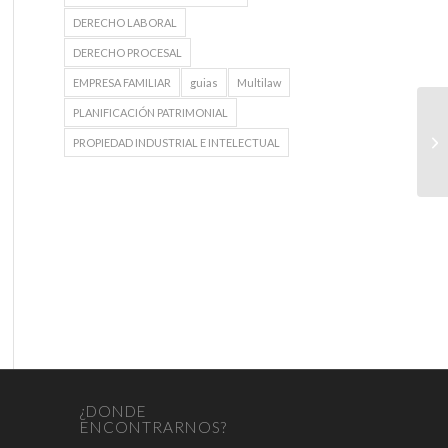
DERECHO LABORAL
DERECHO PROCESAL
EMPRESA FAMILIAR
guias
Multilaw
PLANIFICACIÓN PATRIMONIAL
PROPIEDAD INDUSTRIAL E INTELECTUAL
¿DONDE
ENCONTRARNOS?