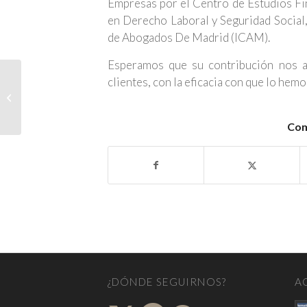
Empresas por el Centro de Estudios Fi
en Derecho Laboral y Seguridad Social
de Abogados De Madrid (ICAM).
Esperamos que su contribución nos a
Giménez Torres
clientes, con la eficacia con que lo hem
Abogados participa en
la reunión Europea de
Multilaw (EMEA...
Com
¿DÓNDE SEGUIRNOS?
A