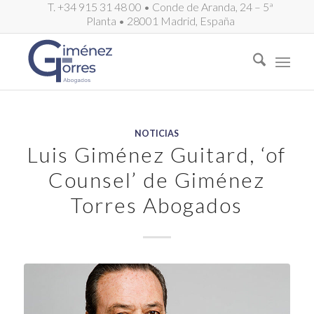
T. +34 915 31 48 00 • Conde de Aranda, 24 – 5ª
Planta • 28001 Madrid, España
NOTICIAS
Luis Giménez Guitard, ‘of
Counsel’ de Giménez
Torres Abogados