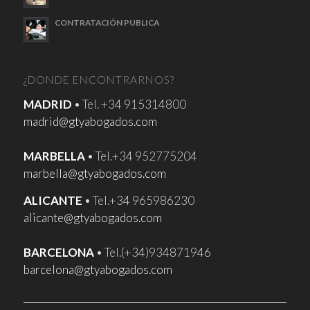
CONTRATACIÓN PUBLICA
¿DONDE ENCONTRARNOS?
MADRID
• Tel. +34 915314800
madrid@gtyabogados.com
MARBELLA
• Tel.+34 952775204
marbella@gtyabogados.com
ALICANTE
• Tel.+34 965986230
alicante@gtyabogados.com
BARCELONA
• Tel.(+34)934871946
barcelona@gtyabogados.com