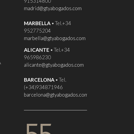
915314800
madrid@gtyabogados.com
MARBELLA
• Tel.+34
952775204
marbella@gtyabogados.com
ALICANTE
• Tel.+34
965986230
A
alicante@gtyabogados.com
BARCELONA
• Tel.
(+34)934871946
barcelona@gtyabogados.com