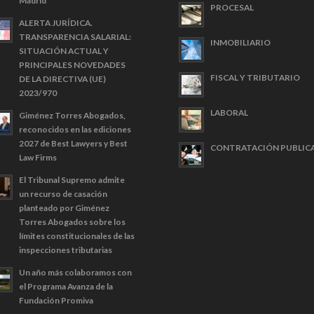
Madrid
PROCESAL
ALERTA JURÍDICA.
TRANSPARENCIA SALARIAL:
INMOBILIARIO
SITUACIÓN ACTUAL Y
PRINCIPALES NOVEDADES
FISCAL Y TRIBUTARIO
DE LA DIRECTIVA (UE)
2023/970
LABORAL
Giménez Torres Abogados,
reconocidos en las ediciones
2027 de Best Lawyers y Best
CONTRATACIÓN PUBLIC
Law Firms
El Tribunal Supremo admite
un recurso de casación
planteado por Giménez
Torres Abogados sobre los
límites constitucionales de las
inspecciones tributarias
Un año más colaboramos con
el Programa Avanza de la
Fundación Promiva