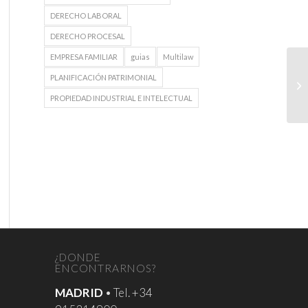
DERECHO LABORAL
DERECHO PROCESAL
EMPRESA FAMILIAR
guias
Multilaw
PLANIFICACIÓN PATRIMONIAL
PROPIEDAD INDUSTRIAL E INTELECTUAL
¿DONDE
ENCONTRARNOS?
MADRID
• Tel. +34