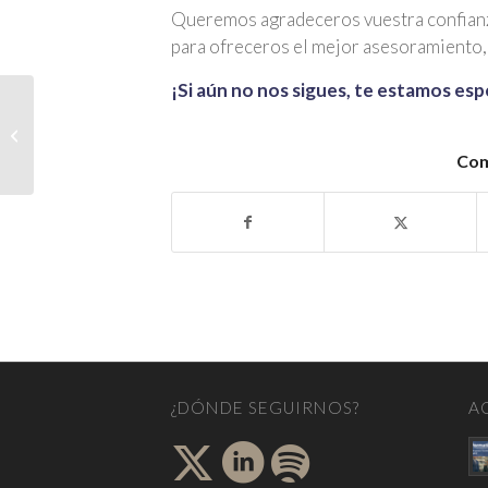
Queremos agradeceros vuestra confianz
para ofreceros el mejor asesoramiento, 
¡Si aún no nos sigues, te estamos es
NOVEDADES
LABORALES. Boletín de
noticias, Julio 2022
Com
¿DÓNDE SEGUIRNOS?
A