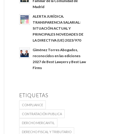
Familiar de la Comunidad de
Madrid
ALERTA JURÍDICA.
TRANSPARENCIA SALARIAL:
SITUACIÓN ACTUAL Y
PRINCIPALES NOVEDADES DE
LA DIRECTIVA (UE) 2023/970
Giménez Torres Abogados,
reconocidos en las ediciones
2027 de Best Lawyers y Best Law
Firms
ETIQUETAS
COMPLIANCE
CONTRATACIÓN PUBLICA
DERCHO MERCANTIL
DERECHO FISCAL Y TRIBUTARIO