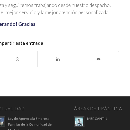
a y seguiremos trabajando desde nuestro despacho,
el mejor servicio y la mejor atención personalizada.
perando! Gracias.
partir esta entrada
CTUALIDAD
ÁREAS DE PRÁCTICA
Ley de Apoyo a la Empresa
MERCANTIL
Familiar de la Comunidad de