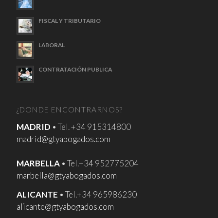
FISCAL Y TRIBUTARIO
LABORAL
CONTRATACIÓN PUBLICA
¿DONDE ENCONTRARNOS?
MADRID
• Tel. +34 915314800
madrid@gtyabogados.com
MARBELLA
• Tel.+34 952775204
marbella@gtyabogados.com
ALICANTE
• Tel.+34 965986230
alicante@gtyabogados.com