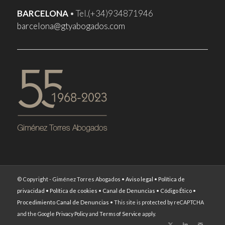
BARCELONA
• Tel.(+34)934871946
barcelona@gtyabogados.com
© Copyright - Giménez Torres Abogados •
Aviso legal
•
Política de
privacidad
•
Política de cookies
•
Canal de Denuncias
•
Código Ético
•
Procedimiento Canal de Denuncias
•
This site is protected by reCAPTCHA
and the Google
Privacy Policy
and
Terms of Service
apply.