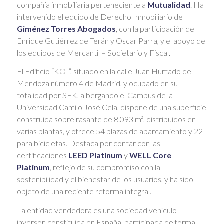
compañía inmobiliaria perteneciente a
Mutualidad
. Ha
intervenido el equipo de Derecho Inmobiliario de
Giménez Torres Abogados
, con la participación de
Enrique Gutiérrez de Terán y Oscar Parra, y el apoyo de
los equipos de Mercantil – Societario y Fiscal.
El Edificio “KOI”, situado en la calle Juan Hurtado de
Mendoza número 4 de Madrid, y ocupado en su
totalidad por SEK, albergando el Campus de la
Universidad Camilo José Cela, dispone de una superficie
construida sobre rasante de 8.093 m², distribuidos en
varias plantas, y ofrece 54 plazas de aparcamiento y 22
para bicicletas. Destaca por contar con las
certificaciones
LEED Platinum
y
WELL Core
Platinum
, reflejo de su compromiso con la
sostenibilidad y el bienestar de los usuarios, y ha sido
objeto de una reciente reforma integral.
La entidad vendedora es una sociedad vehículo
inversor, constituida en España, participada de forma