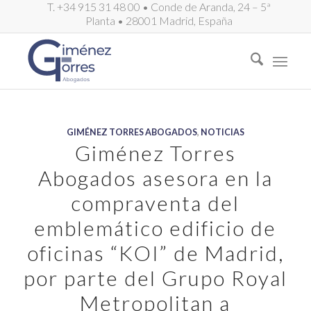
T. +34 915 31 48 00 • Conde de Aranda, 24 – 5ª
Planta • 28001 Madrid, España
GIMÉNEZ TORRES ABOGADOS
,
NOTICIAS
Giménez Torres
Abogados asesora en la
compraventa del
emblemático edificio de
oficinas “KOI” de Madrid,
por parte del Grupo Royal
Metropolitan a