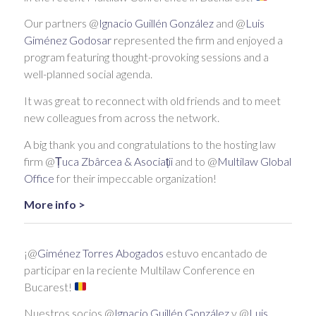
Our partners @
Ignacio Guillén González
and @
Luis
Giménez Godosar
represented the firm and enjoyed a
program featuring thought-provoking sessions and a
well-planned social agenda.
It was great to reconnect with old friends and to meet
new colleagues from across the network.
A big thank you and congratulations to the hosting law
firm @
Țuca Zbârcea & Asociații
and to @
Multilaw Global
Office
for their impeccable organization!
More info >
¡@
Giménez Torres Abogados
estuvo encantado de
participar en la reciente Multilaw Conference en
Bucarest!
Nuestros socios @
Ignacio Guillén González
y @
Luis