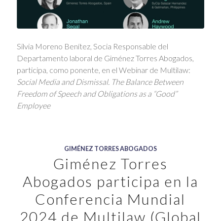
Silvia Moreno Benítez, Socia Responsable del
Departamento laboral de Giménez Torres Abogados,
participa, como ponente, en el Webinar de Multilaw:
Social Media and Dismissal. The Balance Between
Freedom of Speech and Obligations as a “Good”
Employee
GIMÉNEZ TORRES ABOGADOS
Giménez Torres
Abogados participa en la
Conferencia Mundial
2024 de Multilaw (Global